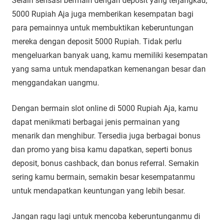
Selain sensasi bermain dengan deposit yang terjangkau,
5000 Rupiah Aja juga memberikan kesempatan bagi
para pemainnya untuk membuktikan keberuntungan
mereka dengan deposit 5000 Rupiah. Tidak perlu
mengeluarkan banyak uang, kamu memiliki kesempatan
yang sama untuk mendapatkan kemenangan besar dan
menggandakan uangmu.
Dengan bermain slot online di 5000 Rupiah Aja, kamu
dapat menikmati berbagai jenis permainan yang
menarik dan menghibur. Tersedia juga berbagai bonus
dan promo yang bisa kamu dapatkan, seperti bonus
deposit, bonus cashback, dan bonus referral. Semakin
sering kamu bermain, semakin besar kesempatanmu
untuk mendapatkan keuntungan yang lebih besar.
Jangan ragu lagi untuk mencoba keberuntunganmu di