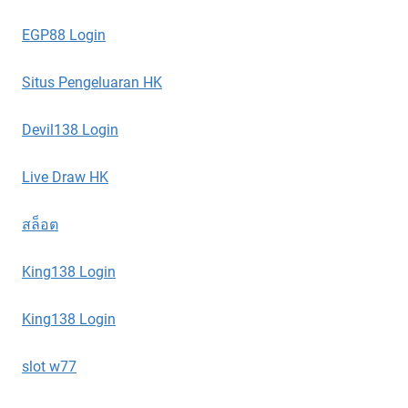
EGP88 Login
Situs Pengeluaran HK
Devil138 Login
Live Draw HK
สล็อต
King138 Login
King138 Login
slot w77