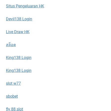
Situs Pengeluaran HK
Devil138 Login
Live Draw HK
สล็อต
King138 Login
King138 Login
slot w77
sbobet
fly 88 slot