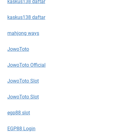
kaskus138 daftar
kaskus138 daftar
mahjong ways
JowoToto
JowoToto Official
JowoToto Slot
JowoToto Slot
egp88 slot
EGP88 Login