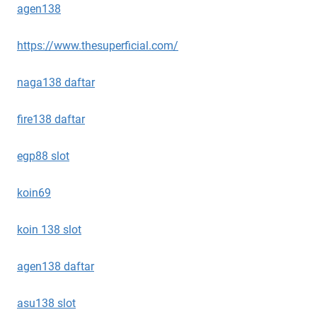
agen138
https://www.thesuperficial.com/
naga138 daftar
fire138 daftar
egp88 slot
koin69
koin 138 slot
agen138 daftar
asu138 slot