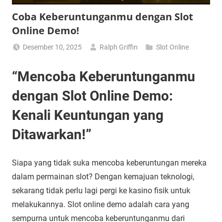
Coba Keberuntunganmu dengan Slot
Online Demo!
Desember 10, 2025
Ralph Griffin
Slot Online
“Mencoba Keberuntunganmu
dengan Slot Online Demo:
Kenali Keuntungan yang
Ditawarkan!”
Siapa yang tidak suka mencoba keberuntungan mereka
dalam permainan slot? Dengan kemajuan teknologi,
sekarang tidak perlu lagi pergi ke kasino fisik untuk
melakukannya. Slot online demo adalah cara yang
sempurna untuk mencoba keberuntunganmu dari