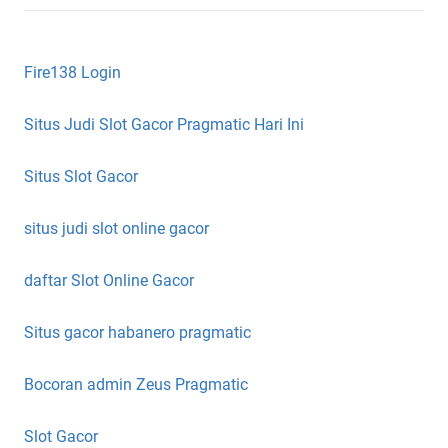
Fire138 Login
Situs Judi Slot Gacor Pragmatic Hari Ini
Situs Slot Gacor
situs judi slot online gacor
daftar Slot Online Gacor
Situs gacor habanero pragmatic
Bocoran admin Zeus Pragmatic
Slot Gacor