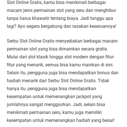
Slot Online Gratis, kamu bisa menikmati berbagai
macam jenis permainan slot yang seru dan menghibur
tanpa harus khawatir tentang biaya. Jadi tunggu apa
lagi? Ayo segera bergabung dan rasakan keseruannya!
Serbu Slot Online Gratis menyediakan berbagai macam
permainan slot yang bisa dimainkan secara gratis.
Mulai dari slot klasik hingga slot modern dengan fitur-
fitur yang menarik, semua bisa kamu mainkan di sini.
Selain itu, pengguna juga bisa mendapatkan bonus dan
hadiah menarik dari Serbu Slot Online Gratis. Tidak
hanya itu, pengguna juga bisa mendapatkan
kesempatan untuk memenangkan jackpot yang
jumlahnya sangat menggiurkan. Jadi, selain bisa
menikmati permainan seru, kamu juga memiliki
kesempatan untuk memenangkan hadiah yang besar!