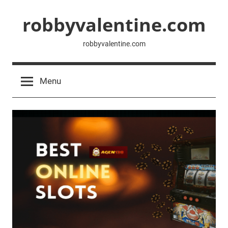
Skip
robbyvalentine.com
to
content
robbyvalentine.com
Menu