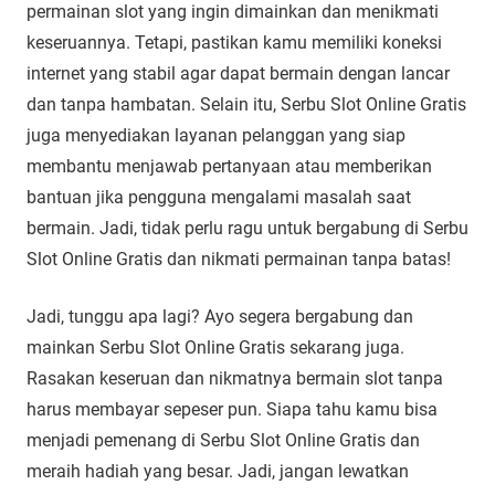
permainan slot yang ingin dimainkan dan menikmati
keseruannya. Tetapi, pastikan kamu memiliki koneksi
internet yang stabil agar dapat bermain dengan lancar
dan tanpa hambatan. Selain itu, Serbu Slot Online Gratis
juga menyediakan layanan pelanggan yang siap
membantu menjawab pertanyaan atau memberikan
bantuan jika pengguna mengalami masalah saat
bermain. Jadi, tidak perlu ragu untuk bergabung di Serbu
Slot Online Gratis dan nikmati permainan tanpa batas!
Jadi, tunggu apa lagi? Ayo segera bergabung dan
mainkan Serbu Slot Online Gratis sekarang juga.
Rasakan keseruan dan nikmatnya bermain slot tanpa
harus membayar sepeser pun. Siapa tahu kamu bisa
menjadi pemenang di Serbu Slot Online Gratis dan
meraih hadiah yang besar. Jadi, jangan lewatkan