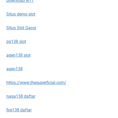
download w77
Situs demo slot
Situs Slot Gacor
pg138 slot
agen138 slot
agen138
https://www.thesuperficial.com/
naga138 daftar
fire138 daftar