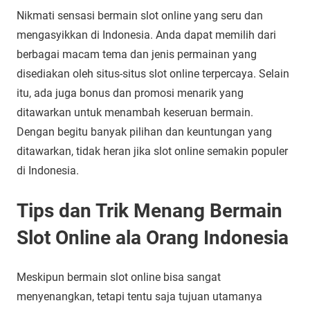
Nikmati sensasi bermain slot online yang seru dan
mengasyikkan di Indonesia. Anda dapat memilih dari
berbagai macam tema dan jenis permainan yang
disediakan oleh situs-situs slot online terpercaya. Selain
itu, ada juga bonus dan promosi menarik yang
ditawarkan untuk menambah keseruan bermain.
Dengan begitu banyak pilihan dan keuntungan yang
ditawarkan, tidak heran jika slot online semakin populer
di Indonesia.
Tips dan Trik Menang Bermain
Slot Online ala Orang Indonesia
Meskipun bermain slot online bisa sangat
menyenangkan, tetapi tentu saja tujuan utamanya