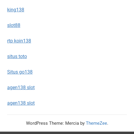
king138
slot88
rtp koin138
situs toto
Situs go138
agen138 slot
agen138 slot
WordPress Theme: Mercia by
ThemeZee
.