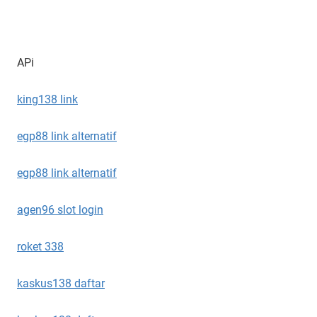
APi
king138 link
egp88 link alternatif
egp88 link alternatif
agen96 slot login
roket 338
kaskus138 daftar