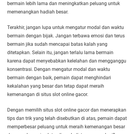
bermain lebih lama dan meningkatkan peluang untuk
memenangkan hadiah besar.
Terakhir, jangan lupa untuk mengatur modal dan waktu
bermain dengan bijak. Jangan terbawa emosi dan terus
bermain jika sudah mencapai batas kalah yang
ditetapkan. Selain itu, jangan terlalu lama bermain
karena dapat menyebabkan kelelahan dan mengganggu
konsentrasi. Dengan mengatur modal dan waktu
bermain dengan baik, pemain dapat menghindari
kekalahan yang besar dan tetap dapat meraih
kemenangan di situs slot online gacor.
Dengan memilih situs slot online gacor dan menerapkan
tips dan trik yang telah disebutkan di atas, pemain dapat
memperbesar peluang untuk meraih kemenangan besar