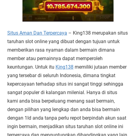
Situs Aman Dan Terpercaya
– King138 merupakan situs
taruhan slot online yang dibuat dengan tujuan untuk
memberikan rasa nyaman dalam bermain dimana
member atau pemainnya dapat memperoleh
keuntungan. Untuk itu
King138
memiliki jutaan member
yang tersebar di seluruh Indonesia, dimana tingkat
kepercayaan terhadap situs ini sangat tinggi sehingga
sangat populer di kalangan milenial. Hanya di situs
kami anda bisa berpeluang menang saat bermain,
dengan pilihan yang lengkap dan anda bisa bermain
dengan 1Id anda tanpa perlu repot berpindah akun saat
ingin bermain, menjadikan situs taruhan slot online ini
terpercaya dan menguntungkan dibandingkan yang lain.