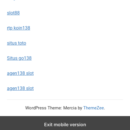
slot88
rtp koin138
situs toto
Situs go138
agen138 slot
agen138 slot
WordPress Theme: Mercia by
ThemeZee
.
Exit mobile version