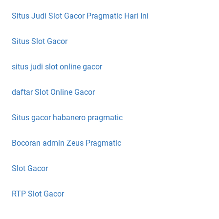
Situs Judi Slot Gacor Pragmatic Hari Ini
Situs Slot Gacor
situs judi slot online gacor
daftar Slot Online Gacor
Situs gacor habanero pragmatic
Bocoran admin Zeus Pragmatic
Slot Gacor
RTP Slot Gacor