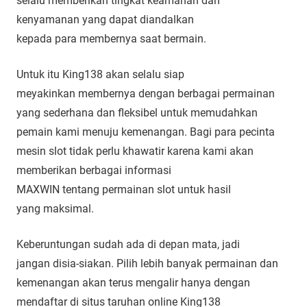
selalu memberikan tingkat keamanan dan
kenyamanan yang dapat diandalkan
kepada para membernya saat bermain.
Untuk itu King138 akan selalu siap
meyakinkan membernya dengan berbagai permainan
yang sederhana dan fleksibel untuk memudahkan
pemain kami menuju kemenangan. Bagi para pecinta
mesin slot tidak perlu khawatir karena kami akan
memberikan berbagai informasi
MAXWIN tentang permainan slot untuk hasil
yang maksimal.
Keberuntungan sudah ada di depan mata, jadi
jangan disia-siakan. Pilih lebih banyak permainan dan
kemenangan akan terus mengalir hanya dengan
mendaftar di situs taruhan online King138