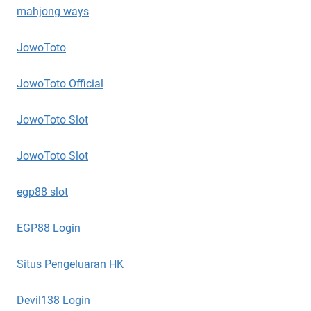
mahjong ways
JowoToto
JowoToto Official
JowoToto Slot
JowoToto Slot
egp88 slot
EGP88 Login
Situs Pengeluaran HK
Devil138 Login