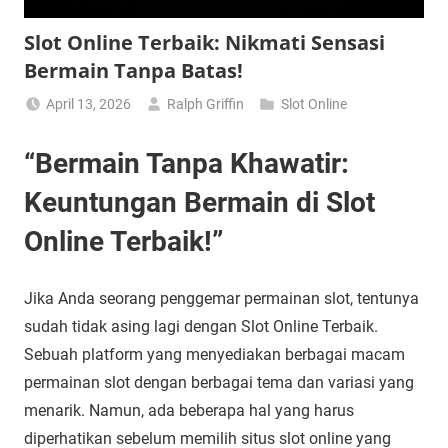
Slot Online Terbaik: Nikmati Sensasi
Bermain Tanpa Batas!
April 13, 2026
Ralph Griffin
Slot Online
“Bermain Tanpa Khawatir:
Keuntungan Bermain di Slot
Online Terbaik!”
Jika Anda seorang penggemar permainan slot, tentunya
sudah tidak asing lagi dengan Slot Online Terbaik.
Sebuah platform yang menyediakan berbagai macam
permainan slot dengan berbagai tema dan variasi yang
menarik. Namun, ada beberapa hal yang harus
diperhatikan sebelum memilih situs slot online yang