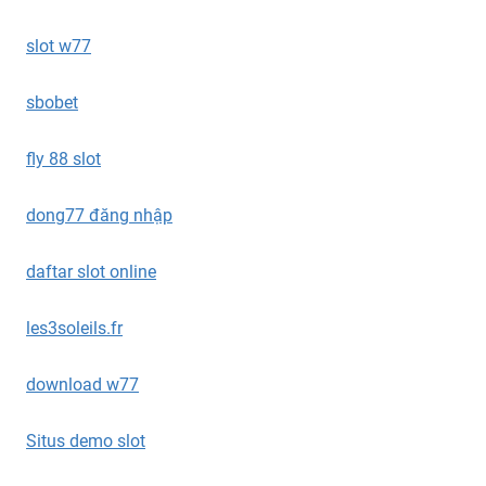
slot w77
sbobet
fly 88 slot
dong77 đăng nhập
daftar slot online
les3soleils.fr
download w77
Situs demo slot