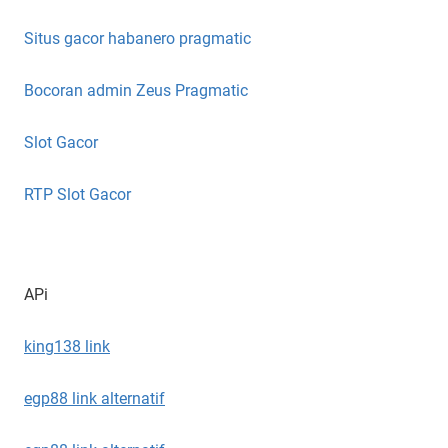
Situs gacor habanero pragmatic
Bocoran admin Zeus Pragmatic
Slot Gacor
RTP Slot Gacor
APi
king138 link
egp88 link alternatif