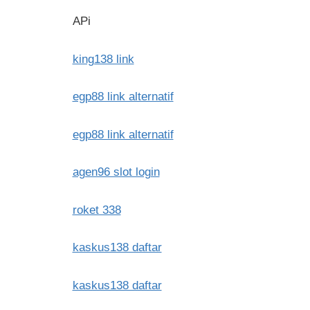
APi
king138 link
egp88 link alternatif
egp88 link alternatif
agen96 slot login
roket 338
kaskus138 daftar
kaskus138 daftar