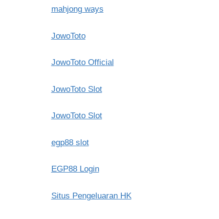
mahjong ways
JowoToto
JowoToto Official
JowoToto Slot
JowoToto Slot
egp88 slot
EGP88 Login
Situs Pengeluaran HK