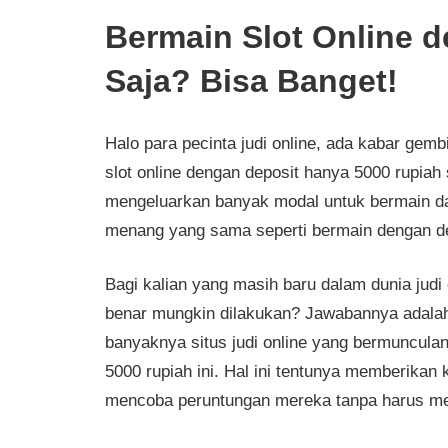
Bermain Slot Online de
Saja? Bisa Banget!
Halo para pecinta judi online, ada kabar gemb
slot online dengan deposit hanya 5000 rupiah 
mengeluarkan banyak modal untuk bermain d
menang yang sama seperti bermain dengan de
Bagi kalian yang masih baru dalam dunia judi 
benar mungkin dilakukan? Jawabannya adala
banyaknya situs judi online yang bermuncula
5000 rupiah ini. Hal ini tentunya memberikan
mencoba peruntungan mereka tanpa harus me