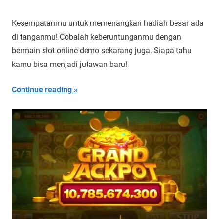
Kesempatanmu untuk memenangkan hadiah besar ada
di tanganmu! Cobalah keberuntunganmu dengan
bermain slot online demo sekarang juga. Siapa tahu
kamu bisa menjadi jutawan baru!
Continue reading