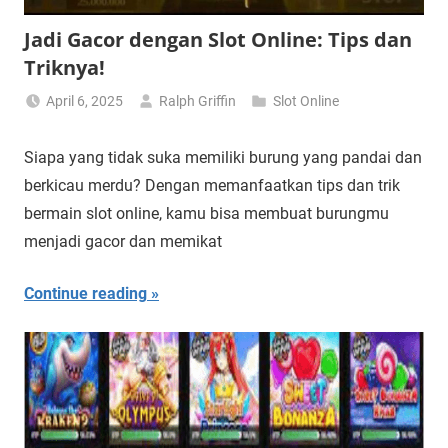
Jadi Gacor dengan Slot Online: Tips dan
Triknya!
April 6, 2025
Ralph Griffin
Slot Online
Siapa yang tidak suka memiliki burung yang pandai dan
berkicau merdu? Dengan memanfaatkan tips dan trik
bermain slot online, kamu bisa membuat burungmu
menjadi gacor dan memikat
Continue reading