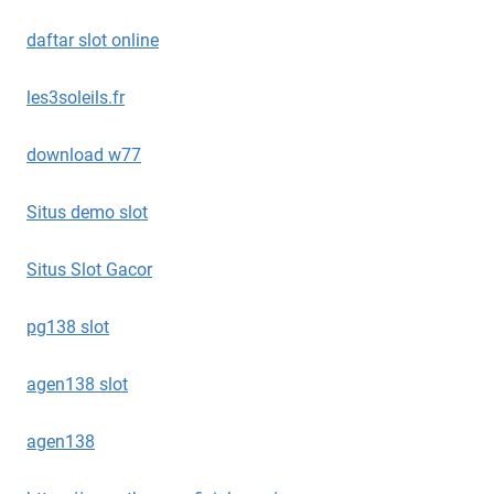
daftar slot online
les3soleils.fr
download w77
Situs demo slot
Situs Slot Gacor
pg138 slot
agen138 slot
agen138