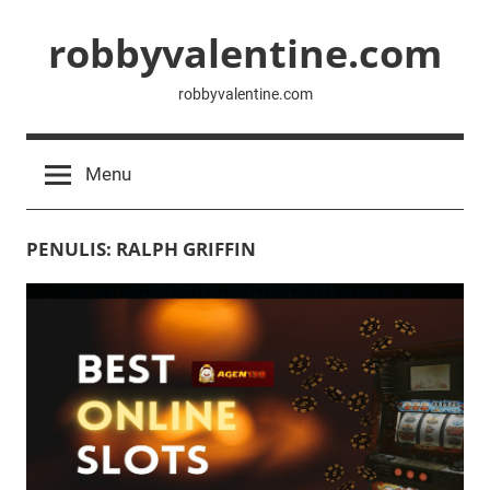
Skip
robbyvalentine.com
to
content
robbyvalentine.com
Menu
PENULIS:
RALPH GRIFFIN