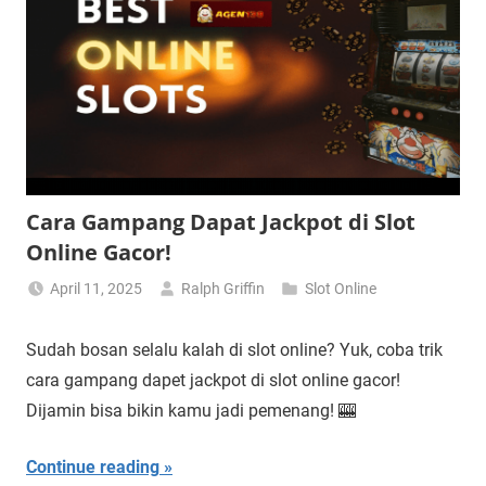
Cara Gampang Dapat Jackpot di Slot
Online Gacor!
April 11, 2025
Ralph Griffin
Slot Online
Sudah bosan selalu kalah di slot online? Yuk, coba trik
cara gampang dapet jackpot di slot online gacor!
Dijamin bisa bikin kamu jadi pemenang! 🎰
Continue reading