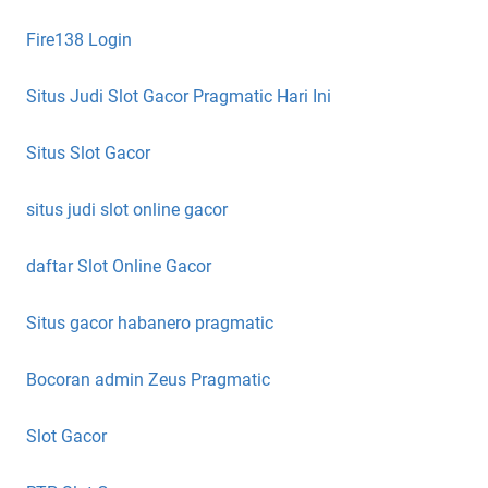
Fire138 Login
Situs Judi Slot Gacor Pragmatic Hari Ini
Situs Slot Gacor
situs judi slot online gacor
daftar Slot Online Gacor
Situs gacor habanero pragmatic
Bocoran admin Zeus Pragmatic
Slot Gacor