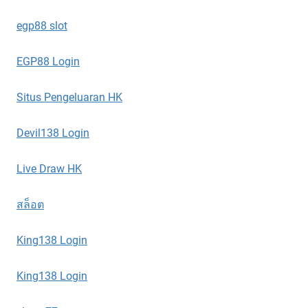
egp88 slot
EGP88 Login
Situs Pengeluaran HK
Devil138 Login
Live Draw HK
สล็อต
King138 Login
King138 Login