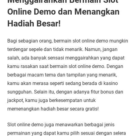
Online Demo dan Menangkan
Hadiah Besar!
Bagi sebagian orang, bermain slot online demo mungkin
terdengar sepele dan tidak menarik. Namun, jangan
salah, ada banyak sensasi menggairahkan yang dapat
kamu rasakan saat bermain slot online demo. Dengan
berbagai macam tema dan tampilan yang menarik,
kamu akan merasa seperti sedang berada di kasino
sungguhan. Selain itu, dengan adanya fitur bonus dan
jackpot, kamu juga berkesempatan untuk
memenangkan hadiah besar secara gratis!
Slot online demo juga menawarkan berbagai jenis
permainan yang dapat kamu pilih sesuai dengan selera