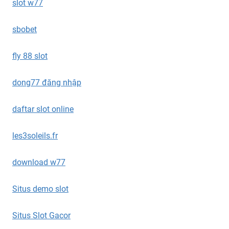
slot w77
sbobet
fly 88 slot
dong77 đăng nhập
daftar slot online
les3soleils.fr
download w77
Situs demo slot
Situs Slot Gacor