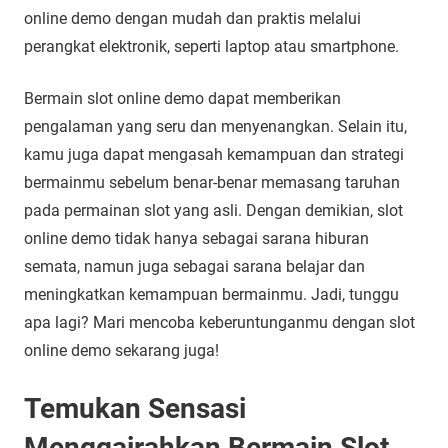
online demo dengan mudah dan praktis melalui
perangkat elektronik, seperti laptop atau smartphone.
Bermain slot online demo dapat memberikan
pengalaman yang seru dan menyenangkan. Selain itu,
kamu juga dapat mengasah kemampuan dan strategi
bermainmu sebelum benar-benar memasang taruhan
pada permainan slot yang asli. Dengan demikian, slot
online demo tidak hanya sebagai sarana hiburan
semata, namun juga sebagai sarana belajar dan
meningkatkan kemampuan bermainmu. Jadi, tunggu
apa lagi? Mari mencoba keberuntunganmu dengan slot
online demo sekarang juga!
Temukan Sensasi
Menggairahkan Bermain Slot