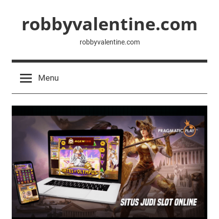
Skip
robbyvalentine.com
to
content
robbyvalentine.com
Menu