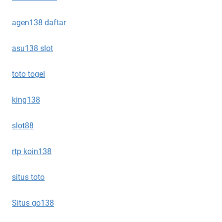
agen138 daftar
asu138 slot
toto togel
king138
slot88
rtp koin138
situs toto
Situs go138