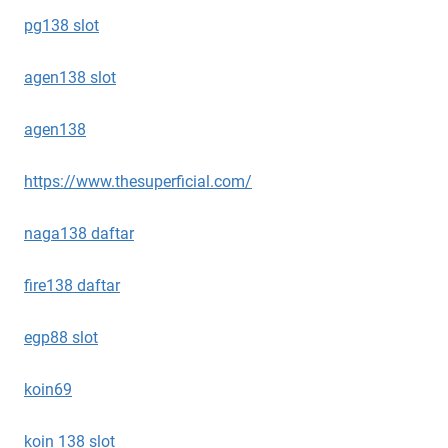
pg138 slot
agen138 slot
agen138
https://www.thesuperficial.com/
naga138 daftar
fire138 daftar
egp88 slot
koin69
koin 138 slot