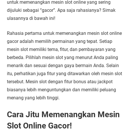
untuk memenangkan mesin slot online yang sering
dijuluki sebagai “gacor”. Apa saja rahasianya? Simak
ulasannya di bawah ini!
Rahasia pertama untuk memenangkan mesin slot online
gacor adalah memilih permainan yang tepat. Setiap
mesin slot memiliki tema, fitur, dan pembayaran yang
berbeda. Pilihlah mesin slot yang menurut Anda paling
menarik dan sesuai dengan gaya bermain Anda. Selain
itu, perhatikan juga fitur yang ditawarkan oleh mesin slot
tersebut. Mesin slot dengan fitur bonus atau jackpot
biasanya lebih menguntungkan dan memiliki peluang
menang yang lebih tinggi.
Cara Jitu Memenangkan Mesin
Slot Online Gacor!