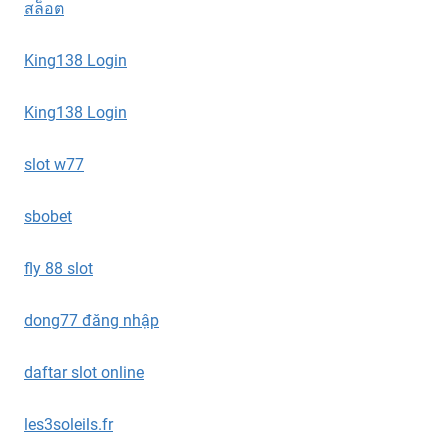
สล็อต
King138 Login
King138 Login
slot w77
sbobet
fly 88 slot
dong77 đăng nhập
daftar slot online
les3soleils.fr