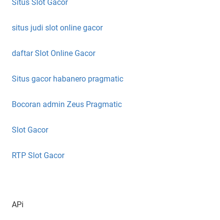
Situs Slot Gacor
situs judi slot online gacor
daftar Slot Online Gacor
Situs gacor habanero pragmatic
Bocoran admin Zeus Pragmatic
Slot Gacor
RTP Slot Gacor
APi