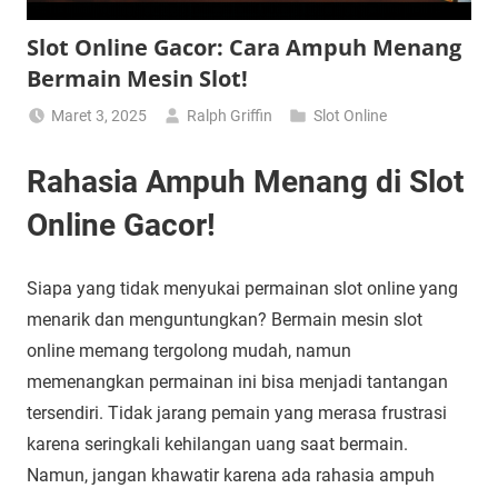
Slot Online Gacor: Cara Ampuh Menang
Bermain Mesin Slot!
Maret 3, 2025
Ralph Griffin
Slot Online
Rahasia Ampuh Menang di Slot
Online Gacor!
Siapa yang tidak menyukai permainan slot online yang
menarik dan menguntungkan? Bermain mesin slot
online memang tergolong mudah, namun
memenangkan permainan ini bisa menjadi tantangan
tersendiri. Tidak jarang pemain yang merasa frustrasi
karena seringkali kehilangan uang saat bermain.
Namun, jangan khawatir karena ada rahasia ampuh