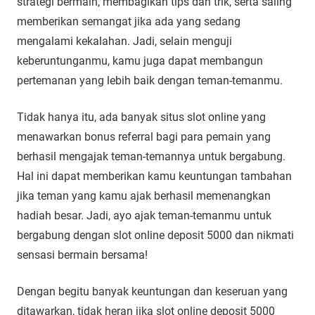
strategi bermain, membagikan tips dan trik, serta saling
memberikan semangat jika ada yang sedang
mengalami kekalahan. Jadi, selain menguji
keberuntunganmu, kamu juga dapat membangun
pertemanan yang lebih baik dengan teman-temanmu.
Tidak hanya itu, ada banyak situs slot online yang
menawarkan bonus referral bagi para pemain yang
berhasil mengajak teman-temannya untuk bergabung.
Hal ini dapat memberikan kamu keuntungan tambahan
jika teman yang kamu ajak berhasil memenangkan
hadiah besar. Jadi, ayo ajak teman-temanmu untuk
bergabung dengan slot online deposit 5000 dan nikmati
sensasi bermain bersama!
Dengan begitu banyak keuntungan dan keseruan yang
ditawarkan, tidak heran jika slot online deposit 5000