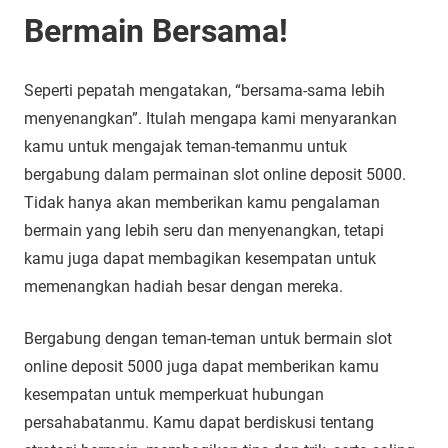
Bermain Bersama!
Seperti pepatah mengatakan, “bersama-sama lebih
menyenangkan”. Itulah mengapa kami menyarankan
kamu untuk mengajak teman-temanmu untuk
bergabung dalam permainan slot online deposit 5000.
Tidak hanya akan memberikan kamu pengalaman
bermain yang lebih seru dan menyenangkan, tetapi
kamu juga dapat membagikan kesempatan untuk
memenangkan hadiah besar dengan mereka.
Bergabung dengan teman-teman untuk bermain slot
online deposit 5000 juga dapat memberikan kamu
kesempatan untuk memperkuat hubungan
persahabatanmu. Kamu dapat berdiskusi tentang