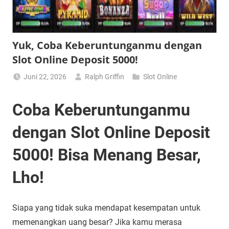
Yuk, Coba Keberuntunganmu dengan
Slot Online Deposit 5000!
Juni 22, 2026
Ralph Griffin
Slot Online
Coba Keberuntunganmu
dengan Slot Online Deposit
5000! Bisa Menang Besar,
Lho!
Siapa yang tidak suka mendapat kesempatan untuk
memenangkan uang besar? Jika kamu merasa